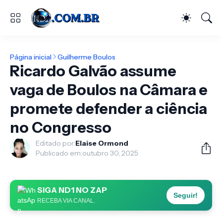
Página inicial
Guilherme Boulos
Ricardo Galvão assume
vaga de Boulos na Câmara e
promete defender a ciência
no Congresso
Editado por:
Elaise Ormond
Publicado em:
outubro 30, 2025
SIGA ND1 NO ZAP
Seguir!
RECEBA VIA CANAL.