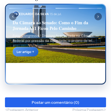
EDUARDO DA SILVA
·
15 de jul.
ES
Da Câmara ao Senado: Como o Fim da
Jornada 6x1 Ficou Pelo Caminho
Foto: Congresso / DivulgaçãoAprovada na Câmara
Federal por pressão da sociedade, o projeto de lei
que prevê o fim da jornada 6x1…
Ler artigo
Postar um comentário (0)
Postagem Anterior
Próxima Postagem