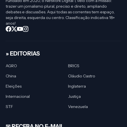
Fundado em 2020, o Network Digital 1, veio com a missão:
trazer um jornalismo plural, preciso e direto, ampliando
debates e discussões. Aqui todas as correntes tem espaço,
seja direita, esquerda ou centro. Classificação indicativa 18+
anos!
» EDITORIAS
AGRO
BRICS
China
Cláudio Castro
Eleições
Inglaterra
Internacional
Justiça
STF
Venezuela
✉︎ RECEBA NO E-MAIL