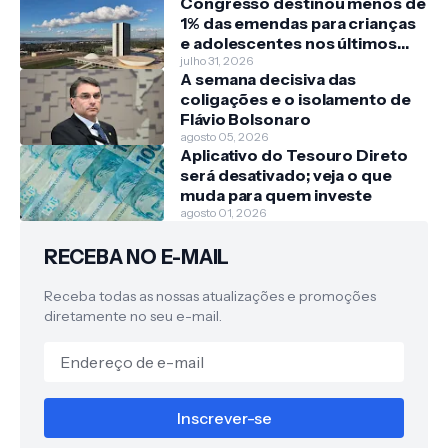
Congresso destinou menos de
1% das emendas para crianças
e adolescentes nos últimos
três anos
julho 31, 2026
A semana decisiva das
coligações e o isolamento de
Flávio Bolsonaro
agosto 05, 2026
Aplicativo do Tesouro Direto
será desativado; veja o que
muda para quem investe
agosto 01, 2026
RECEBA NO E-MAIL
Receba todas as nossas atualizações e promoções
diretamente no seu e-mail.