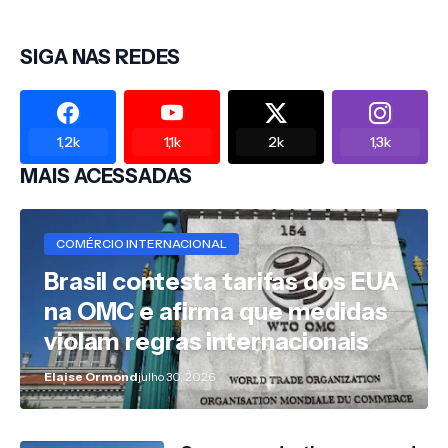
SIGA NAS REDES
1,2k
1,1k
2k
1,3k
MAIS ACESSADAS
COMÉRCIO INTERNACIONAL
Brasil contesta tarifas dos EUA
na OMC e afirma que medidas
violam regras internacionais
Elaise Ormond
julho 30, 2026