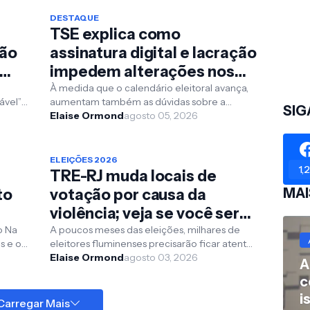
DESTAQUE
TSE explica como
ção
assinatura digital e lacração
impedem alterações nos
sistemas eleitorais
À medida que o calendário eleitoral avança,
ável”
aumentam também as dúvidas sobre a
SIG
s
segurança das urnas eletrônicas e dos
Elaise Ormond
agosto 05, 2026
sistemas utilizados dur...
ELEIÇÕES 2026
1,
TRE-RJ muda locais de
MAI
to
votação por causa da
violência; veja se você será
afetado
o Na
A poucos meses das eleições, milhares de
s e os
eleitores fluminenses precisarão ficar atentos
a uma mudança importante. O Tribunal
Elaise Ormond
agosto 03, 2026
A
Regional Eleito...
c
i
Carregar Mais