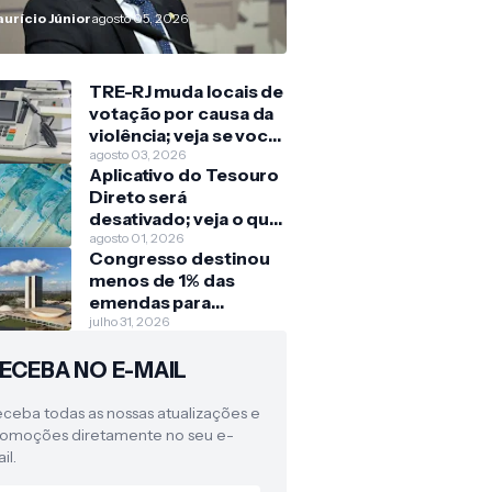
olsonaro
urício Júnior
agosto 05, 2026
TRE-RJ muda locais de
votação por causa da
violência; veja se você
será afetado
agosto 03, 2026
Aplicativo do Tesouro
Direto será
desativado; veja o que
muda para quem
agosto 01, 2026
Congresso destinou
investe
menos de 1% das
emendas para
crianças e
julho 31, 2026
adolescentes nos
ECEBA NO E-MAIL
últimos três anos
ceba todas as nossas atualizações e
omoções diretamente no seu e-
il.