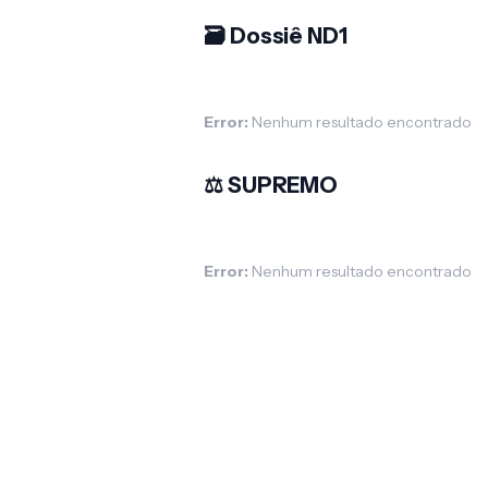
🗃️ Dossiê ND1
Error:
Nenhum resultado encontrado
⚖️ SUPREMO
Error:
Nenhum resultado encontrado