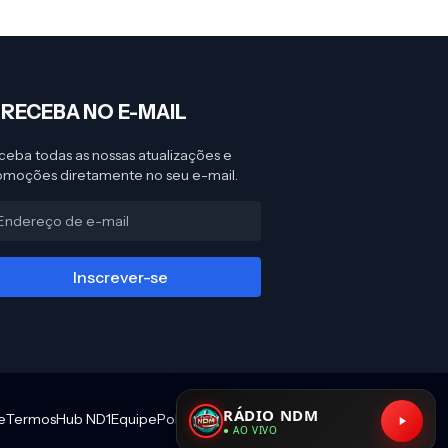
︎ RECEBA NO E-MAIL
ceba todas as nossas atualizações e
omoções diretamente no seu e-mail.
RÁDIO NDM
e
Termos
Hub ND1
Equipe
Política Editorial
● AO VIVO