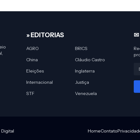
» EDITORIAS
✉
eio
AGRO
BRICS
Re
l,
pr
China
Cláudio Castro
Eleições
Inglaterra
.
Internacional
Justiça
STF
Venezuela
Digital
Home
Contato
Privacidad