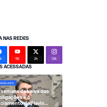
A NAS REDES
2k
1,1k
2k
1,3k
S ACESSADAS
ANÁLISES
 semana decisiva das
oligações e o
solamento de Flávio