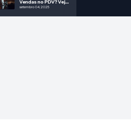
Vendas no PDV? Veja
Resposta!
setembro 04, 2025