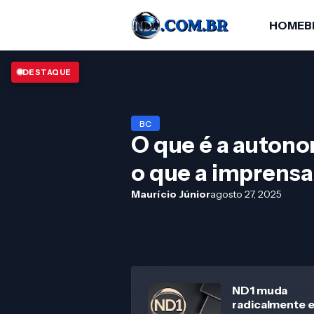
HOME
B
DESTAQUE
BC
O que é a autono
o que a imprensa
Maurício Júnior
agosto 27, 2025
ND1 muda
radicalmente 