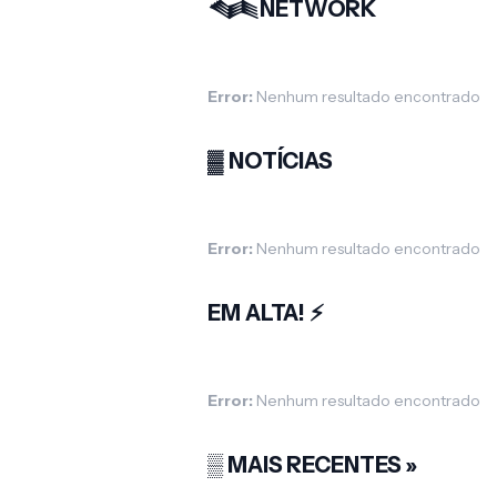
𒈝NETWORK
Error:
Nenhum resultado encontrado
▓ NOTÍCIAS
Error:
Nenhum resultado encontrado
EM ALTA! ⚡
Error:
Nenhum resultado encontrado
▒ MAIS RECENTES »