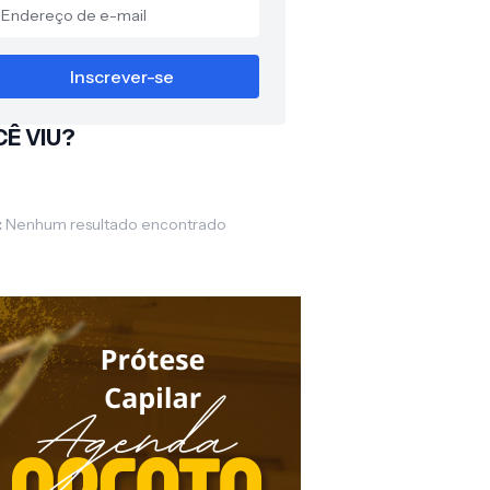
Ê VIU?
:
Nenhum resultado encontrado