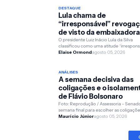
DESTAQUE
Lula chama de
“irresponsável” revoga
de visto da embaixadora
brasileira pelos EUA
O presidente Luiz Inácio Lula da Silva
classificou como uma atitude “irrespons
e “impensada” a decisão do governo do
Elaise Ormond
agosto 05, 2026
Estados Unidos d...
ANÁLISES
A semana decisiva das
coligações e o isolamen
de Flávio Bolsonaro
Foto: Reprodução / Assessoria - Senad
semana final para escolher as coligaçõe
vice-presidentes, a confusão se instala
Maurício Júnior
agosto 05, 2026
definitivame...