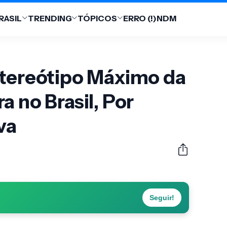
RASIL
TRENDING
TÓPICOS
ERRO (!)
NDM
stereótipo Máximo da
a no Brasil, Por
va
Seguir!