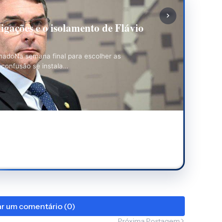
: As Convenções e os Desafios da
onvenções partidárias são
 eleitoral, ou seja, a partir…
r um comentário (0)
Próxima Postagem