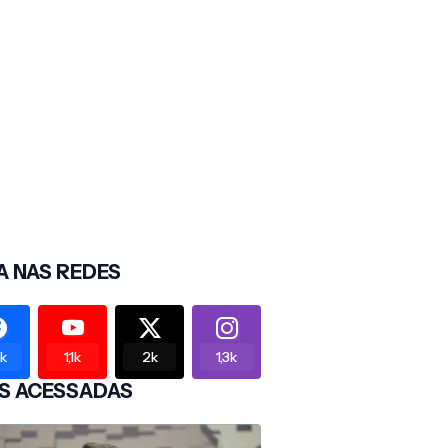
A NAS REDES
2k
1,1k
2k
1,3k
S ACESSADAS