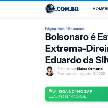
HOME
B
Página inicial
Bolsonaro
Bolsonaro é E
Extrema-Direir
Eduardo da Sil
Editado por:
Elaise Ormond
Publicado em:
agosto 16, 2025
SIGA ND1 NO ZAP
RECEBA VIA CANAL.