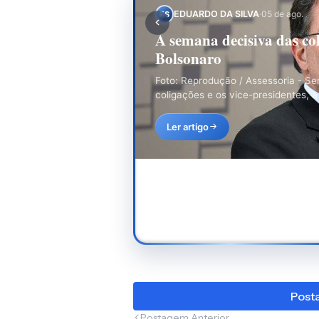
EDUARDO DA SILVA
·
30 de jul.
ES
O Jogo Eleitoral Começou
Disputa
Foto: Divulgação / PresidênciaAs c
consideradas a ante-sala do processo
Ler artigo
Posta
Postagem Anterior