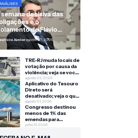
ANÁLISES
 semana decisiva das
oligações e o
solamento de Flávio
olsonaro
urício Júnior
agosto 05, 2026
TRE-RJ muda locais de
votação por causa da
violência; veja se você
será afetado
agosto 03, 2026
Aplicativo do Tesouro
Direto será
desativado; veja o que
muda para quem
agosto 01, 2026
Congresso destinou
investe
menos de 1% das
emendas para
crianças e
julho 31, 2026
adolescentes nos
últimos três anos