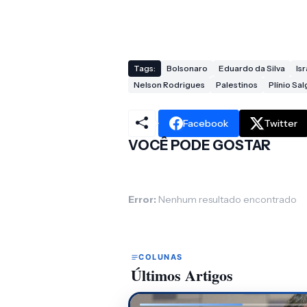
Tags:
Bolsonaro
Eduardo da Silva
Isr
Nelson Rodrigues
Palestinos
Plínio Sa
Facebook
Twitter
VOCÊ PODE GOSTAR
Error:
Nenhum resultado encontrado
COLUNAS
Últimos Artigos