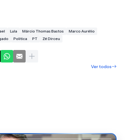
ael
Lula
Márcio Thomas Bastos
Marco Aurélio
lgado
Politica
PT
Zé Dirceu
Ver todos