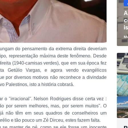
A
c
i
B
Ma
ngam do pensamento da extrema direita deveriam
ótipo, representação máxima deste fenômeno. Desde
 direita (1940-camisas verdes), que em sua época fez
sta Getúlio Vargas, e agora vendo evangélicos
ue por diversos motivos não reconhece a divindade
o Palestinos, isto a história cobrará.
r o "irracional". Nelson Rodrigues disse certa vez :
ão por serem melhores, mas, por serem muitos". O
 já não têm em seus quadros de conselheiros um
lio e tão pouco um Zé Dirceu, estes fazem falta.
em se manter de pé, como se ele fosse um inocente