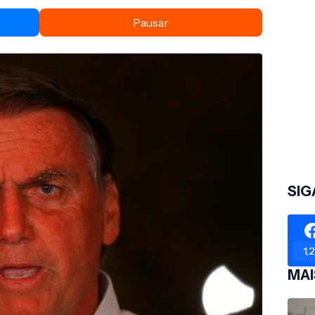
Pausar
SIG
1,
MAI