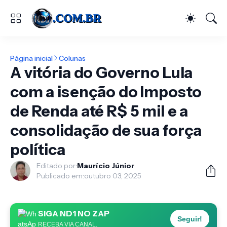
Página inicial
Colunas
A vitória do Governo Lula
com a isenção do Imposto
de Renda até R$ 5 mil e a
consolidação de sua força
política
Editado por:
Maurício Júnior
Publicado em:
outubro 03, 2025
SIGA ND1 NO ZAP
Seguir!
RECEBA VIA CANAL.