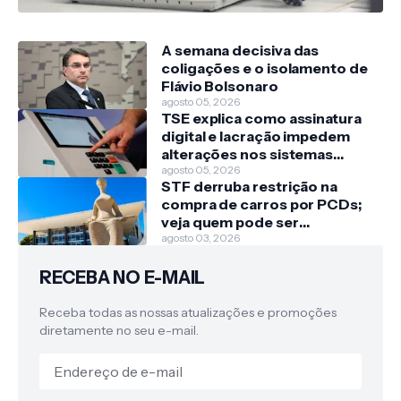
A semana decisiva das
coligações e o isolamento de
Flávio Bolsonaro
agosto 05, 2026
TSE explica como assinatura
digital e lacração impedem
alterações nos sistemas
eleitorais
agosto 05, 2026
STF derruba restrição na
compra de carros por PCDs;
veja quem pode ser
beneficiado
agosto 03, 2026
RECEBA NO E-MAIL
Receba todas as nossas atualizações e promoções
diretamente no seu e-mail.