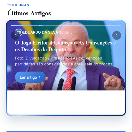
COLUNAS
Últimos Artigos
EDUARDO DA SILVA
·
30 de jul.
ES
O Jogo Eleitoral Começou: As Convenções e
os Desafios da Disputa
Foto: Divulgação / PresidênciaAs convenções
partidárias são consideradas a ante-sala do processo
eleitoral, ou seja, a partir…
Ler artigo