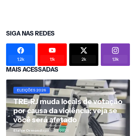
SIGA NAS REDES
1,2k
1,1k
2k
1,3k
MAIS ACESSADAS
ELEIÇÕES 2026
TRE-RJ muda locais de votação
por causa da violência; veja se
você será afetado
Elaise Ormond
agosto 03, 2026