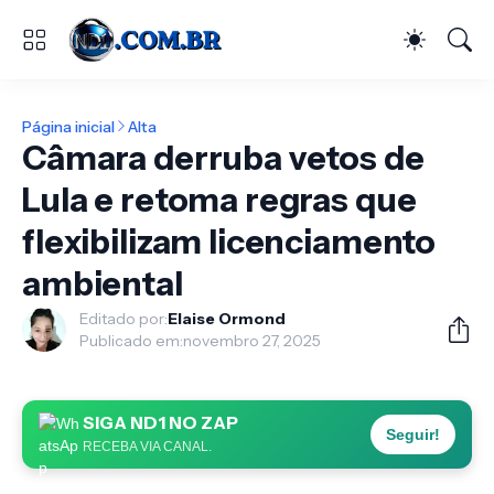
Página inicial
Alta
Câmara derruba vetos de
Lula e retoma regras que
flexibilizam licenciamento
ambiental
Editado por:
Elaise Ormond
Publicado em:
novembro 27, 2025
SIGA ND1 NO ZAP
Seguir!
RECEBA VIA CANAL.