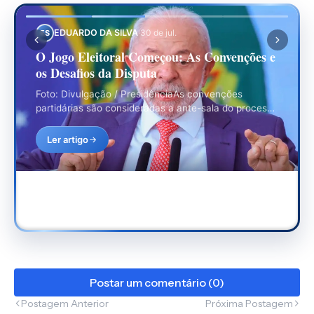
EDUARDO DA SILVA
·
30 de jul.
ES
O Jogo Eleitoral Começou: As Convenções e
os Desafios da Disputa
Foto: Divulgação / PresidênciaAs convenções
partidárias são consideradas a ante-sala do processo
eleitoral, ou seja, a partir…
Ler artigo
Postar um comentário (0)
Postagem Anterior
Próxima Postagem