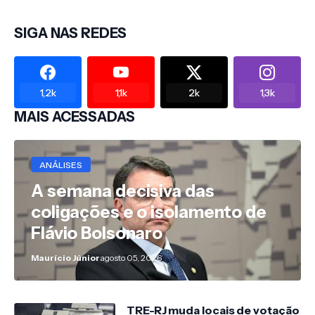
SIGA NAS REDES
1,2k
1,1k
2k
1,3k
MAIS ACESSADAS
ANÁLISES
A semana decisiva das
coligações e o isolamento de
Flávio Bolsonaro
Maurício Júnior
agosto 05, 2026
TRE-RJ muda locais de votação