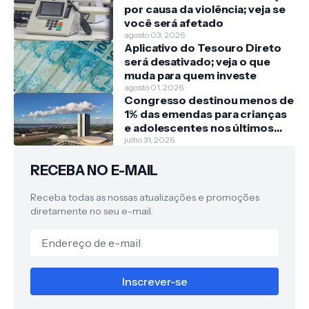
por causa da violência; veja se
você será afetado
agosto 03, 2026
Aplicativo do Tesouro Direto
será desativado; veja o que
muda para quem investe
agosto 01, 2026
Congresso destinou menos de
1% das emendas para crianças
e adolescentes nos últimos
três anos
julho 31, 2026
RECEBA NO E-MAIL
Receba todas as nossas atualizações e promoções
diretamente no seu e-mail.