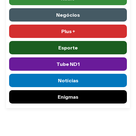
Negócios
Plus +
Esporte
Tube ND1
Notícias
Enigmas