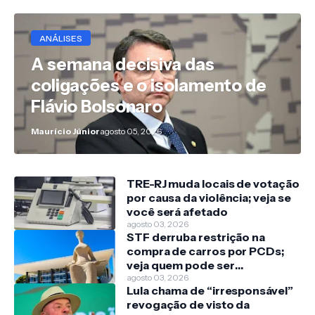
ANÁLISES
A semana decisiva das
coligações e o isolamento de
Flávio Bolsonaro
Maurício Júnior
agosto 05, 2026
TRE-RJ muda locais de votação
por causa da violência; veja se
você será afetado
agosto 03, 2026
STF derruba restrição na
compra de carros por PCDs;
veja quem pode ser
beneficiado
agosto 03, 2026
Lula chama de “irresponsável”
revogação de visto da