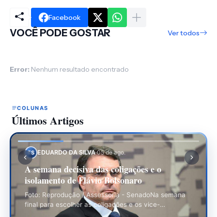
Facebook
VOCÊ PODE GOSTAR
Ver todos
Error:
Nenhum resultado encontrado
COLUNAS
Últimos Artigos
EDUARDO DA SILVA
·
30 de jul.
ES
O Jogo Eleitoral Começou: As Convenções e
os Desafios da Disputa
Foto: Divulgação / PresidênciaAs convenções
partidárias são consideradas a ante-sala do processo
eleitoral, ou seja, a partir…