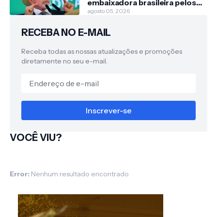
embaixadora brasileira pelos
EUA
agosto 05, 2026
RECEBA NO E-MAIL
Receba todas as nossas atualizações e promoções
diretamente no seu e-mail.
VOCÊ VIU?
Error:
Nenhum resultado encontrado