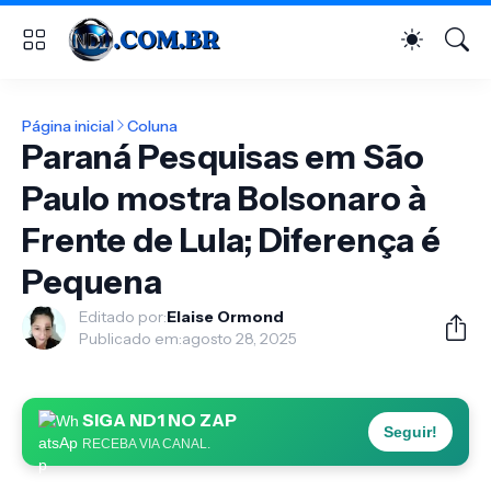
Página inicial
Coluna
Paraná Pesquisas em São
Paulo mostra Bolsonaro à
Frente de Lula; Diferença é
Pequena
Editado por:
Elaise Ormond
Publicado em:
agosto 28, 2025
SIGA ND1 NO ZAP
Seguir!
RECEBA VIA CANAL.