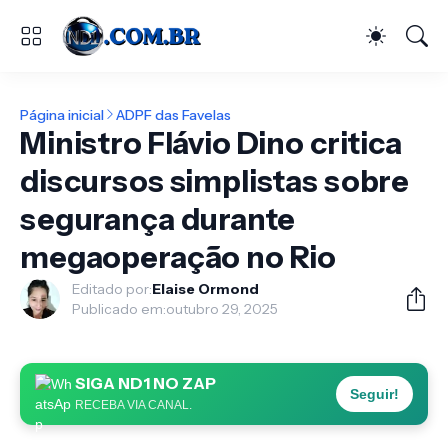
Página inicial
ADPF das Favelas
Ministro Flávio Dino critica
discursos simplistas sobre
segurança durante
megaoperação no Rio
Editado por:
Elaise Ormond
Publicado em:
outubro 29, 2025
SIGA ND1 NO ZAP
Seguir!
RECEBA VIA CANAL.