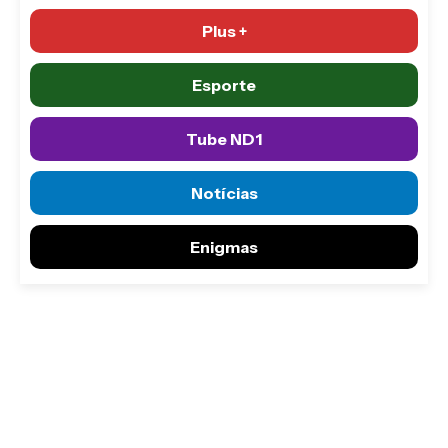
Plus +
Esporte
Tube ND1
Notícias
Enigmas