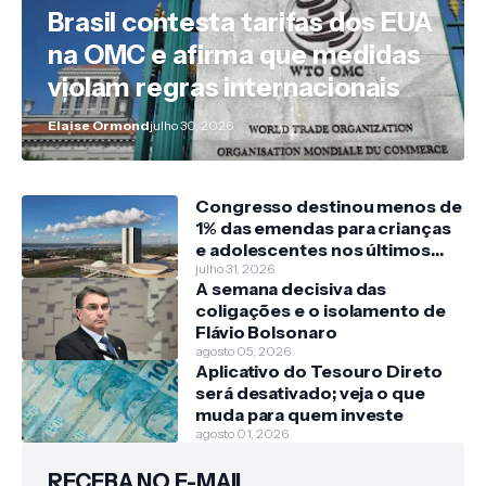
Brasil contesta tarifas dos EUA
na OMC e afirma que medidas
violam regras internacionais
Elaise Ormond
julho 30, 2026
Congresso destinou menos de
1% das emendas para crianças
e adolescentes nos últimos
três anos
julho 31, 2026
A semana decisiva das
coligações e o isolamento de
Flávio Bolsonaro
agosto 05, 2026
Aplicativo do Tesouro Direto
será desativado; veja o que
muda para quem investe
agosto 01, 2026
RECEBA NO E-MAIL