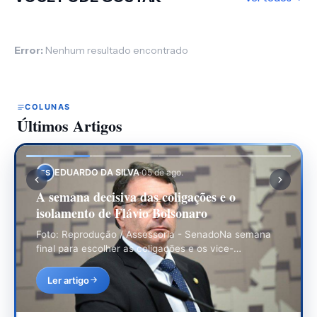
Error:
Nenhum resultado encontrado
COLUNAS
Últimos Artigos
EDUARDO DA SILVA
·
30 de jul.
ES
O Jogo Eleitoral Começou: As Convenções e
os Desafios da Disputa
Foto: Divulgação / PresidênciaAs convenções
partidárias são consideradas a ante-sala do processo
eleitoral, ou seja, a partir…
Ler artigo