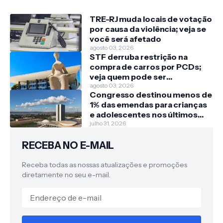
TRE-RJ muda locais de votação
por causa da violência; veja se
você será afetado
agosto 03, 2026
STF derruba restrição na
compra de carros por PCDs;
veja quem pode ser
beneficiado
agosto 03, 2026
Congresso destinou menos de
1% das emendas para crianças
e adolescentes nos últimos
três anos
julho 31, 2026
RECEBA NO E-MAIL
Receba todas as nossas atualizações e promoções
diretamente no seu e-mail.