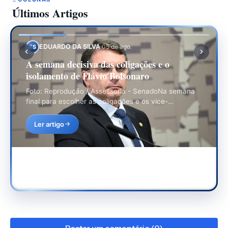
Últimos Artigos
EDUARDO DA SILVA
·
30 de jul.
ES
O Jogo Eleitoral Começou: As Convenções e
os Desafios da Disputa
Foto: Divulgação / PresidênciaAs convenções
partidárias são consideradas a ante-sala do processo
eleitoral, ou seja, a partir…
Ler artigo
Postar um comentário (0)