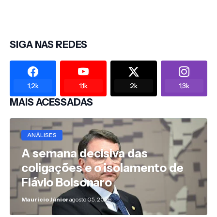
SIGA NAS REDES
1,2k
1,1k
2k
1,3k
MAIS ACESSADAS
ANÁLISES
A semana decisiva das
coligações e o isolamento de
Flávio Bolsonaro
Maurício Júnior
agosto 05, 2026