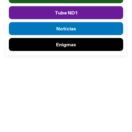
Tube ND1
Notícias
Enigmas