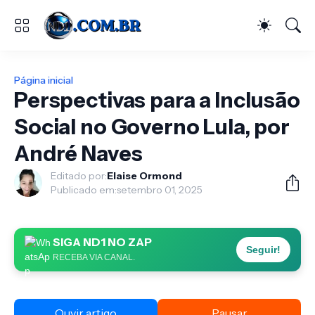
Página inicial
Perspectivas para a Inclusão
Social no Governo Lula, por
André Naves
Editado por:
Elaise Ormond
Publicado em:
setembro 01, 2025
SIGA ND1 NO ZAP
Seguir!
RECEBA VIA CANAL.
Ouvir artigo
Pausar