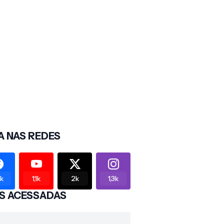
A NAS REDES
2k
1,1k
2k
1,3k
S ACESSADAS