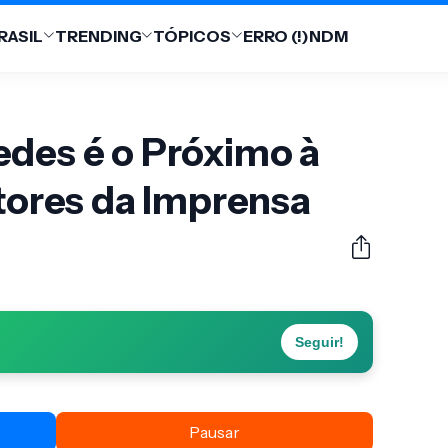
RASIL
TRENDING
TÓPICOS
ERRO (!)
NDM
edes é o Próximo à
etores da Imprensa
Seguir!
Pausar