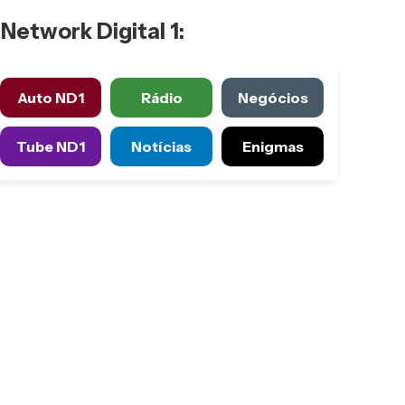
Network Digital 1:
Auto ND1
Rádio
Negócios
Tube ND1
Notícias
Enigmas