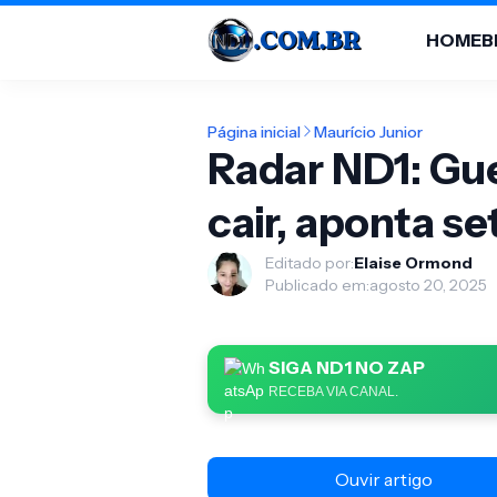
HOME
B
Página inicial
Maurício Junior
Radar ND1: Gu
cair, aponta s
Editado por:
Elaise Ormond
Publicado em:
agosto 20, 2025
SIGA ND1 NO ZAP
RECEBA VIA CANAL.
Ouvir artigo