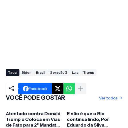
Tags:
Biden
Brasil
Geração Z
Lula
Trump
Facebook
VOCÊ PODE GOSTAR
Ver todos
Atentado contra Donald
E não é que o Rio
Trump o Coloca em Vias
continua lindo, Por
de Fato para 2º Mandato
Eduardo da Silva