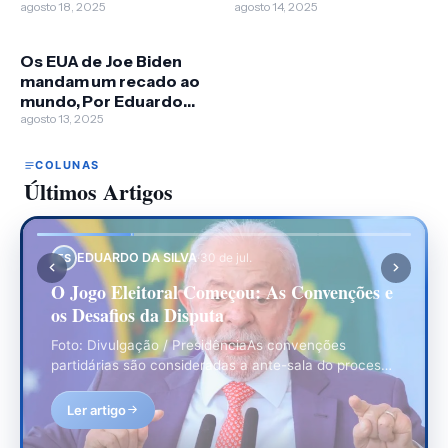
nos EUA
agosto 18, 2025
(Opinião)
agosto 14, 2025
Os EUA de Joe Biden
mandam um recado ao
mundo, Por Eduardo
Silva
agosto 13, 2025
COLUNAS
Últimos Artigos
EDUARDO DA SILVA
·
30 de jul.
ES
O Jogo Eleitoral Começou: As Convenções e
os Desafios da Disputa
Foto: Divulgação / PresidênciaAs convenções
partidárias são consideradas a ante-sala do processo
eleitoral, ou seja, a partir…
Ler artigo