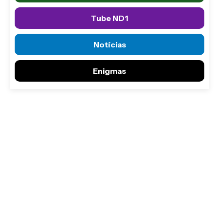
Tube ND1
Notícias
Enigmas