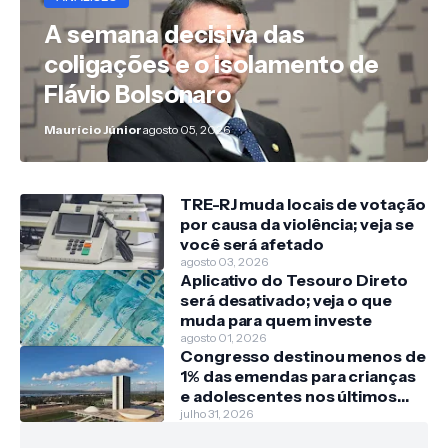
A semana decisiva das
coligações e o isolamento de
Flávio Bolsonaro
Maurício Júnior
agosto 05, 2026
TRE-RJ muda locais de votação
por causa da violência; veja se
você será afetado
agosto 03, 2026
Aplicativo do Tesouro Direto
será desativado; veja o que
muda para quem investe
agosto 01, 2026
Congresso destinou menos de
1% das emendas para crianças
e adolescentes nos últimos
três anos
julho 31, 2026