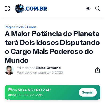
Página inicial
Biden
A Maior Potência do Planeta
terá Dois Idosos Disputando
o Cargo Mais Poderoso do
Mundo
Editado por:
Elaise Ormond
Publicado em:
agosto 18, 2025
SIGA ND1 NO ZAP
Seguir!
RECEBA VIA CANAL.