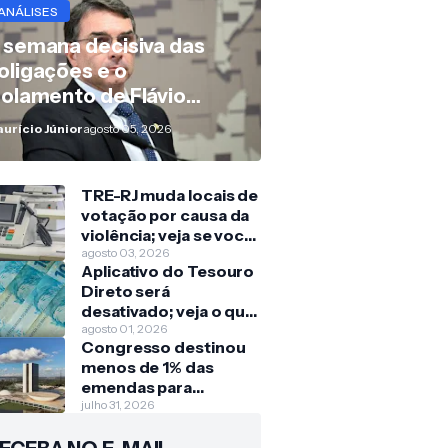
ANÁLISES
 semana decisiva das
oligações e o
solamento de Flávio
olsonaro
urício Júnior
agosto 05, 2026
TRE-RJ muda locais de
votação por causa da
violência; veja se você
será afetado
agosto 03, 2026
Aplicativo do Tesouro
Direto será
desativado; veja o que
muda para quem
agosto 01, 2026
Congresso destinou
investe
menos de 1% das
emendas para
crianças e
julho 31, 2026
adolescentes nos
últimos três anos