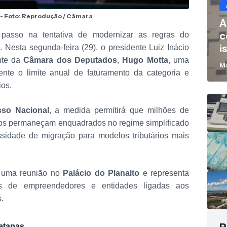
- Foto: Reprodução / Câmara
A
c
passo na tentativa de modernizar as regras do
i
 Nesta segunda-feira (29), o presidente Luiz Inácio
B
nte da
Câmara dos Deputados
,
Hugo Motta
, uma
Ma
ente o limite anual de faturamento da categoria e
ios.
so Nacional
, a medida permitirá que milhões de
os permaneçam enquadrados no regime simplificado
sidade de migração para modelos tributários mais
e uma reunião no
Palácio do Planalto
e representa
ões de empreendedores e entidades ligadas aos
.
etapas