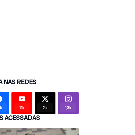
A NAS REDES
2k
1,1k
2k
1,3k
S ACESSADAS