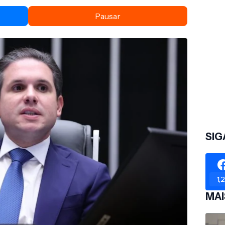
Pausar
SIG
1,
MAI