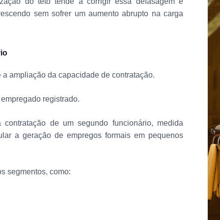
ização do teto tende a corrigir essa defasagem e
crescendo sem sofrer um aumento abrupto na carga
io
é a ampliação da capacidade de contratação.
empregado registrado.
 a contratação de um segundo funcionário, medida
imular a geração de empregos formais em pequenos
os segmentos, como: