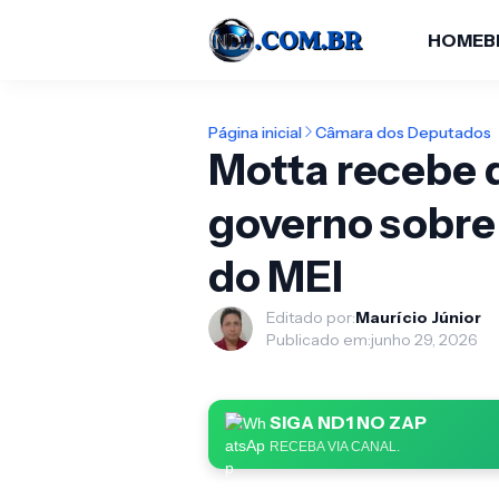
HOME
B
Página inicial
Câmara dos Deputados
Motta recebe d
governo sobre
do MEI
Editado por:
Maurício Júnior
Publicado em:
junho 29, 2026
SIGA ND1 NO ZAP
RECEBA VIA CANAL.