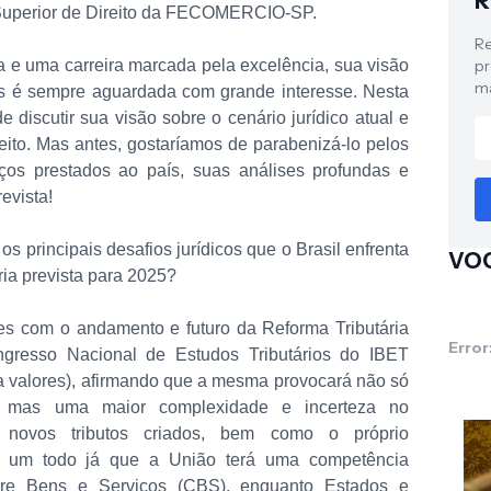
R
 Superior de Direito da FECOMERCIO-SP.
Re
pr
e uma carreira marcada pela excelência, sua visão
ma
nais é sempre aguardada com grande interesse. Nesta
e discutir sua visão sobre o cenário jurídico atual e
reito. Mas antes, gostaríamos de parabenizá-lo pelos
ços prestados ao país, suas análises profundas e
evista!
s principais desafios jurídicos que o Brasil enfrenta
VOC
ria prevista para 2025?
es com o andamento e futuro da Reforma Tributária
Error
gresso Nacional de Estudos Tributários do IBET
ra valores), afirmando que a mesma provocará não só
, mas uma maior complexidade e incerteza no
 novos tributos criados, bem como o próprio
 um todo já que a União terá uma competência
bre Bens e Serviços (CBS), enquanto Estados e