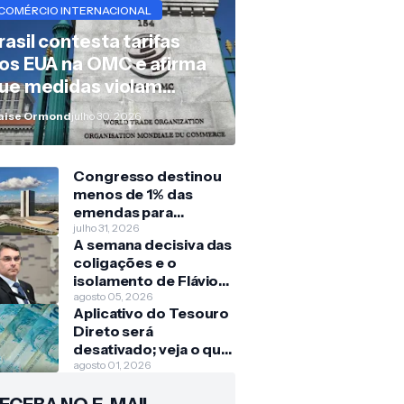
COMÉRCIO INTERNACIONAL
rasil contesta tarifas
os EUA na OMC e afirma
ue medidas violam
egras internacionais
aise Ormond
julho 30, 2026
Congresso destinou
menos de 1% das
emendas para
crianças e
julho 31, 2026
A semana decisiva das
adolescentes nos
coligações e o
últimos três anos
isolamento de Flávio
Bolsonaro
agosto 05, 2026
Aplicativo do Tesouro
Direto será
desativado; veja o que
muda para quem
agosto 01, 2026
investe