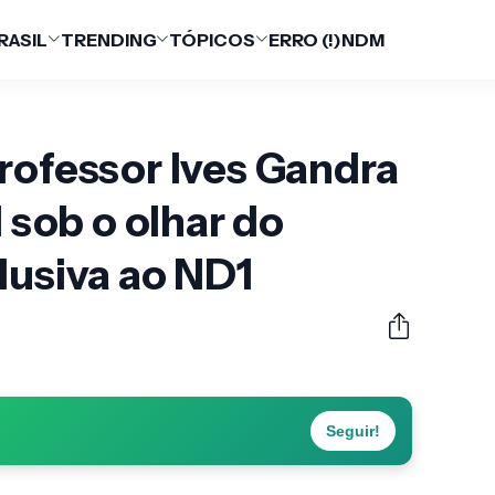
RASIL
TRENDING
TÓPICOS
ERRO (!)
NDM
rofessor Ives Gandra
l sob o olhar do
lusiva ao ND1
Seguir!