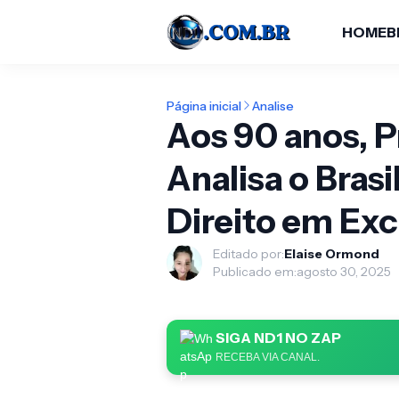
HOME
B
Página inicial
Analise
Aos 90 anos, P
Analisa o Brasi
Direito em Exc
Editado por:
Elaise Ormond
Publicado em:
agosto 30, 2025
SIGA ND1 NO ZAP
RECEBA VIA CANAL.