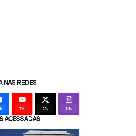
A NAS REDES
2k
1,1k
2k
1,3k
S ACESSADAS