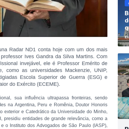
B
d
q
r
El
luna Radar ND1 conta hoje com um dos mais
 o professor Ives Gandra da Silva Martins. Com
issional invejável, ele é Professor Emérito de
me, como as universidades Mackenzie, UNIP,
igiadas Escola Superior de Guerra (ESG) e
ior do Exército (ECEME).
nal, sua influência ultrapassa fronteiras, sendo
des na Argentina, Peru e Romênia, Doutor Honoris
no exterior e Catedrático da Universidade do Minho,
l, presidiu entidades de grande relevância, como a
 e o Instituto dos Advogados de São Paulo (IASP),