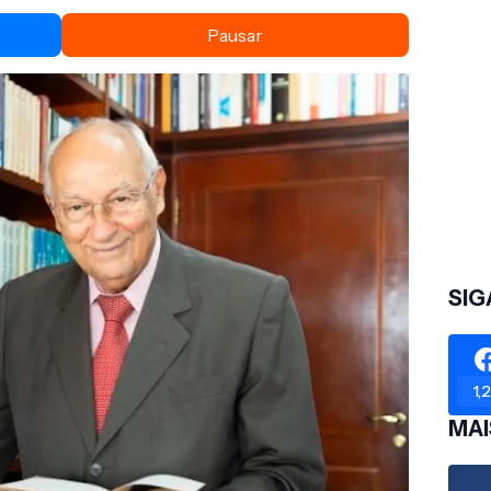
Pausar
SIG
1,
MAI